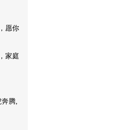
，愿你
，家庭
奔腾,