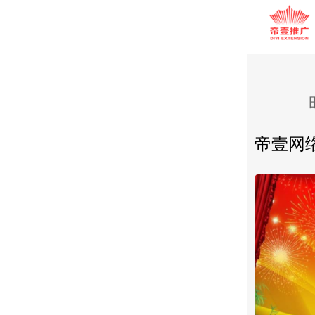
你现在
帝壹网