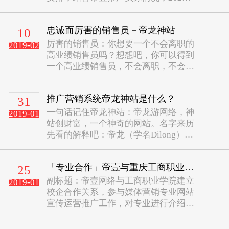
年春节放假安排通知如下:一、...
忠诚而厉害的销售员－帝龙神站
10
厉害的销售员：你想要一个不会离职的
2019-02
高业绩销售员吗？想想吧，你可以得到
一个高业绩销售员，不会离职，不会背
叛你，不会说你坏话，不需要高工
资，...
推广营销系统帝龙神站是什么？
31
一句话记住帝龙神站：帝龙游网络，神
2019-01
站创财富，一个神奇的网站。名字来历
先看的解释吧：帝龙（学名Dilong）
是一种小型、具有羽毛的暴龙超...
「专业合作」帝壹与重庆工商职业学院进行媒体营销专业合作
25
副标题：帝壹网络与工商职业学院建立
2019-01
校企合作关系，参与媒体营销专业网站
宣传运营推广工作，对专业进行介绍首
先感谢重庆工商职业学院各位领导及
老...